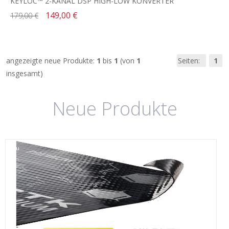
KEYLOC™ 2-KANAL DSP HIGH-LOW KONVERTER
149,00 €
179,00 €
angezeigte neue Produkte:
1
bis
1
(von
1
Seiten:
1
insgesamt)
Neue Produkte
neu