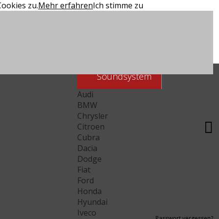
ookies zu.
Mehr erfahren
Ich stimme zu
Soundsystem
Audi
BMW
Chrysler
Citroen
Cubra
Dacia
Dodge
Fiat
Ford
Honda
Hyundai
Iveco
Passwort vergessen?