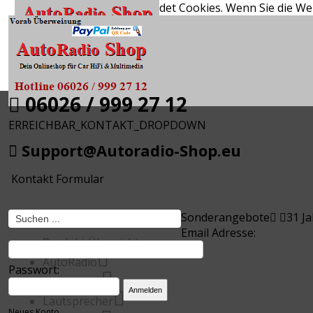
Diese Website verwendet Cookies. Wenn Sie die We
0
0,00 €
0
06026 / 999 27 12
ERREICHBAR_KONTAKT_DROPDOWN
Support@Autoradio-Shop.eu
Kontakt Formular
Sonderangebote
31 J
Email Adresse:
Produkt Übersicht
AutoRadio
Passwort:
Multimedia
Lautsprecher
Neues Konto