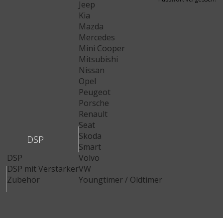
Jeep
Kia
Mazda
Mercedes
Mini Cooper
Mitsubishi
Nissan
Opel
Peugeot
Porsche
Renault
Seat
Skoda
DSP
Smart
DSP
Volvo
DSP mit Verstärker
VW
Zubehör
Youngtimer / Oldtimer