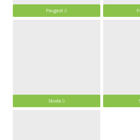
Peugeot
P
Skoda