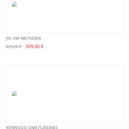
JVC KW-M875DBW
509,00 €
629,00 €
-18%
KENWOOD DMX7520DABS