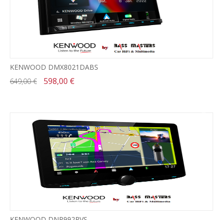
KENWOOD DMX8021DABS
598,00 €
649,00 €
-3%
KENWOOD DNR992RVS