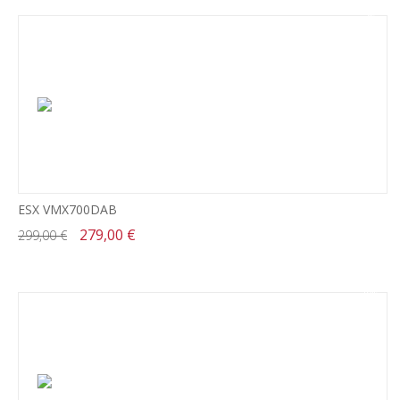
-7%
ESX VMX700DAB
279,00 €
299,00 €
-18%