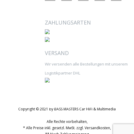
ZAHLUNGSARTEN
VERSAND
Wir versenden alle Bestellungen mit unserem
Logistikpartner DHL
© 2026 AutoRadio Shop | Support@AutoRadio-Shop.eu
BASS MASTERS Car HiFi & Multimedia Babenhäußer Str. 48 63762 Großostheim Tel.
Copyright © 2021 by BASS MASTERS Car HiFi & Multimedia
Alle Rechte vorbehalten,
* Alle Preise inkl. gesetzl. MwSt. zzgl. Versandkosten,