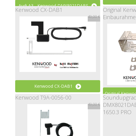
Audi A3 - Kenwood DMX8021DABS
Kenwood CX-DAB1
Original Ken
Einbaurahmen
49,00 €
0,00 €
Kenwood CX-DAB1
Original Kenwo
Kenwood T9A-0056-00
Soundupgra
49,00 €
DMX8021DAB
49,00 €
Ei
1650.3 PRO