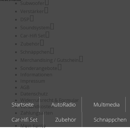
Subwoofer
Verstärker
DSP
Soundsystem
Car-Hifi Set
Zubehör
Schnäppchen
Merchandising / Gutschein
Sonderangebote
Informationen
Impressum
AGB
Datenschutz
Widerrufsrecht & Formular
Startseite
AutoRadio
Multimedia
Versandkosten
Zahlungsarten
Car-Hifi Set
Kontakt
Zubehör
Schnäppchen
Mein Konto