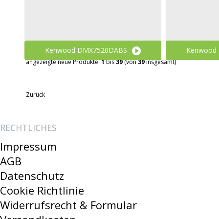
Kenwood DMX7520DABS
Kenwood
angezeigte neue Produkte:
1
bis
39
(von
39
insgesamt)
449,00 €
549,00 €
399
Zurück
RECHTLICHES
Impressum
AGB
Datenschutz
Cookie Richtlinie
Widerrufsrecht & Formular