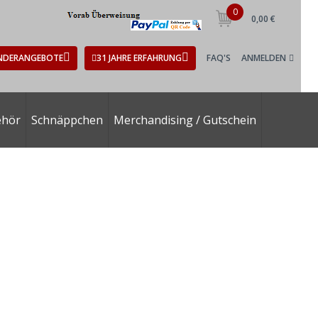
0
0,00 €
NDERANGEBOTE
31 JAHRE ERFAHRUNG
FAQ'S
ANMELDEN
ehör
Schnäppchen
Merchandising / Gutschein