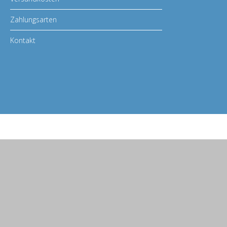
Zahlungsarten
Kontakt
© 2026 BASS MASTERS | info@BASS-MASTERS.de
Babenhäuser Str. 48, 63762 Großostheim | Tel. Servicezeiten : Montag bis F