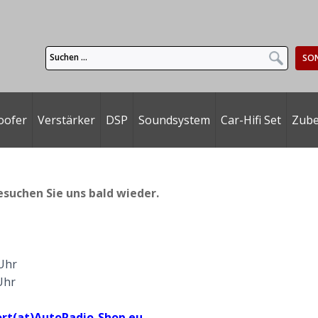
SO
oofer
Verstärker
DSP
Soundsystem
Car-Hifi Set
Zub
esuchen Sie uns bald wieder.
 Uhr
Uhr
rt(at)AutoRadio-Shop.eu