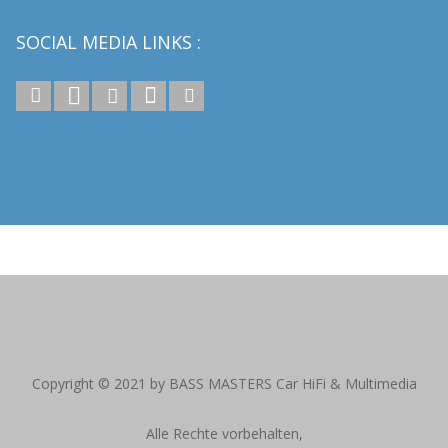
SOCIAL MEDIA LINKS :
reitag von 10:00 – 19:00 Uhr | Alle Preise inkl. gesetzl. Mehrwertsteuer zzgl
Copyright © 2021 by BASS MASTERS Car HiFi & Multimedia
Alle Rechte vorbehalten,