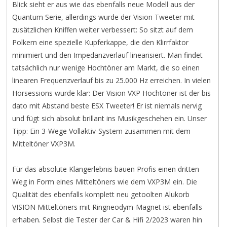
Blick sieht er aus wie das ebenfalls neue Modell aus der
Quantum Serie, allerdings wurde der Vision
Tweeter mit
zusätzlichen Kniffen weiter verbessert: So sitzt auf dem
Polkern eine spezielle Kupferkappe, die den Klirrfaktor
minimiert und den Impedanzverlauf linearisiert. Man findet
tatsächlich nur wenige Hochtöner am Markt, die so einen
linearen Frequenzverlauf bis zu 25.000 Hz erreichen. In vielen
Hörsessions wurde klar: Der
Vision VXP
Hochtöner ist der bis
dato mit Abstand beste ESX Tweeter! Er ist niemals nervig
und fügt sich absolut brillant ins Musikgeschehen ein. Unser
Tipp: Ein 3-Wege Vollaktiv-System zusammen mit dem
Mitteltöner VXP3M.
Für das absolute Klangerlebnis bauen Profis einen dritten
Weg in Form eines Mitteltöners wie dem VXP3M
ein. Die
Qualität des ebenfalls komplett neu getoolten Alukorb
VISION
Mitteltöners mit Ringneodym-Magnet ist ebenfalls
erhaben. Selbst die Tester der Car & Hifi 2/2023 waren hin