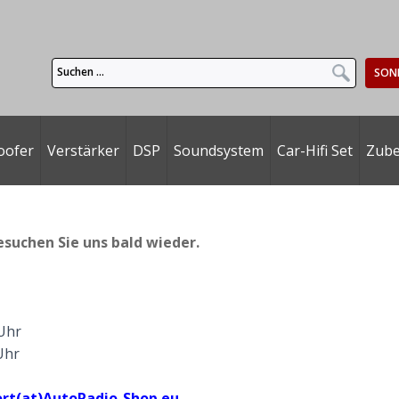
SON
oofer
Verstärker
DSP
Soundsystem
Car-Hifi Set
Zub
esuchen Sie uns bald wieder.
 Uhr
Uhr
rt(at)AutoRadio-Shop.eu