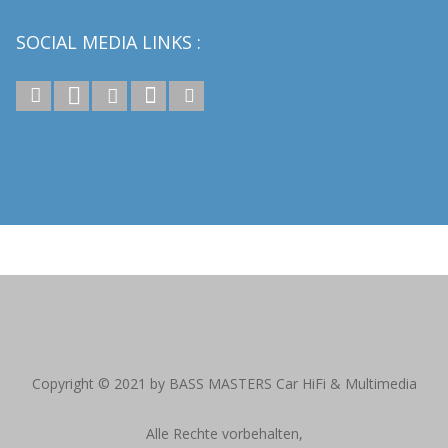
SOCIAL MEDIA LINKS :
reitag von 10:00 – 19:00 Uhr | Alle Preise inkl. gesetzl. Mehrwertsteuer zzgl
Copyright © 2021 by BASS MASTERS Car HiFi & Multimedia
Alle Rechte vorbehalten,