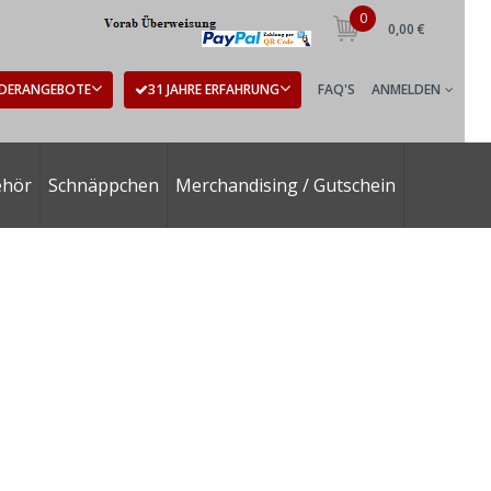
0
0,00 €
DERANGEBOTE
31 JAHRE ERFAHRUNG
FAQ'S
ANMELDEN
ehör
Schnäppchen
Merchandising / Gutschein