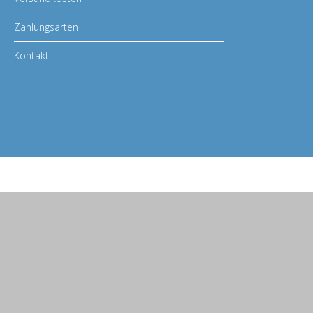
Zahlungsarten
Kontakt
© 2026 BASS MASTERS | info@BASS-MASTERS.de
Babenhäuser Str. 48, 63762 Großostheim | Tel. Servicezeiten : Montag bis F