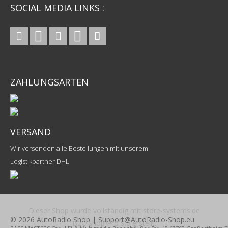
SOCIAL MEDIA LINKS :
ZAHLUNGSARTEN
VERSAND
Wir versenden alle Bestellungen mit unserem
Logistikpartner DHL
Dieser Shop wurde vollständig mit store-systems.de
© 2026 AutoRadio Shop | Support@AutoRadio-Shop.eu
B2C Shop Pro 9.0 erstellt.