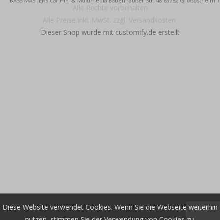
BASS MASTERS Car HiFi & Multimedia Babenhäußer Str. 48 63762 Großostheim Tel.
Alle Rechte vorbehalten
Alle Preise inkl. MwSt. zzgl. Versandkosten
Dieser Shop wurde mit customify.de erstellt
Diese Website verwendet Cookies. Wenn Sie die Webseite weiterhin
nutzen, stimmen Sie der Verwendung von Cookies zu.