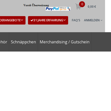
0
0,00 €
DERANGEBOTE
31 JAHRE ERFAHRUNG
FAQ'S
ANMELDEN
ehör
Schnäppchen
Merchandising / Gutschein