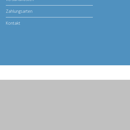
Zahlungsarten
Kontakt
© 2026 BASS MASTERS | info@BASS-MASTERS.de
Babenhäuser Str. 48, 63762 Großostheim | Tel. Servicezeiten : Montag bis F