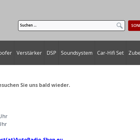
SON
oofer
Verstärker
DSP
Soundsystem
Car-Hifi Set
Zub
esuchen Sie uns bald wieder.
 Uhr
Uhr
rt(at)AutoRadio-Shop.eu