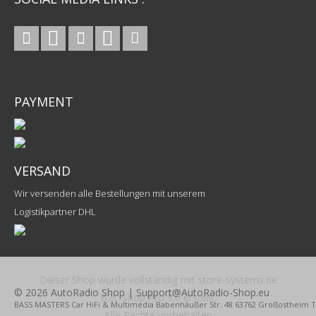
PAYMENT
VERSAND
Wir versenden alle Bestellungen mit unserem
Logistikpartner DHL
Dieser Shop wurde vollständig mit store-systems.de
© 2026 AutoRadio Shop | Support@AutoRadio-Shop.eu
B2C Shop Pro 9.0 erstellt.
BASS MASTERS Car HiFi & Multimedia Babenhäußer Str. 48 63762 Großostheim Tel.
Alle Rechte vorbehalten