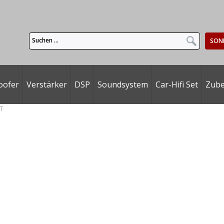
SON
oofer
Verstärker
DSP
Soundsystem
Car-Hifi Set
Zub
T