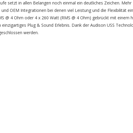
ufe setzt in allen Belangen noch einmal ein deutliches Zeichen. Mehr
en und OEM Integrationen bei denen viel Leistung und die Flexibilität 
att RMS @ 4 Ohm oder 4 x 260 Watt (RMS @ 4 Ohm) gebrückt mit einem 
ein einzigartiges Plug & Sound Erlebnis. Dank der Audison USS Technolo
geschlossen werden.