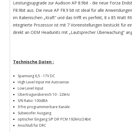
Leistungsupgrade zur Audison AP 8.9bit - die neue Forza Endst
F8.9bit aus. Die neue AP F8.9 bit ist ideal für alle Anwendung
im Italienischen „Kraft“ und das trifft es perfekt, 8 x 85 W
integrierte Prozessor ist mit 7 Voreinstellungen bestückt für 
direkt an OEM Headunits mit „Lautsprecher Überwachung“ an
Technische Daten :
Spannung 6,5 - 17V DC
High Level Input mit Autosense
Low Level Input
Übertragunsbereich 10 - 22kHz
S/N Ratio: 100dBA
9 frei programmierbare Kanäle
Subwoofer Ausgang
optischer Eingang S/P DIF PCM 192kHz/24bit
Anschluß für DRC