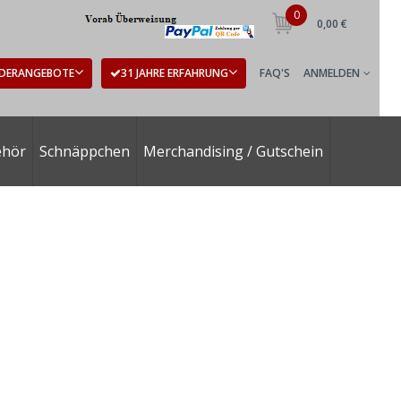
0
0,00 €
DERANGEBOTE
31 JAHRE ERFAHRUNG
FAQ'S
ANMELDEN
ehör
Schnäppchen
Merchandising / Gutschein