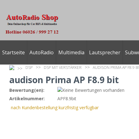
Startseite
AutoRadio
Multimedia
Lautsprecher
Subw
DSP
DSP MIT VERSTÄRKER
AUDISON PRIMA AP F8.9 BI
audison Prima AP F8.9 bit
Bewertung(en):
Artikelnummer:
APF8.9bit
nach Kundenbestellung kurzfristig verfügbar