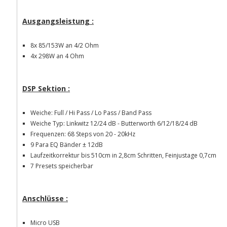
Ausgangsleistung :
8x 85/153W an 4/2 Ohm
4x 298W an 4 Ohm
DSP Sektion :
Weiche: Full / Hi Pass / Lo Pass / Band Pass
Weiche Typ: Linkwitz 12/24 dB - Butterworth 6/12/18/24 dB
Frequenzen: 68 Steps von 20 - 20kHz
9 Para EQ Bänder ± 12dB
Laufzeitkorrektur bis 510cm in 2,8cm Schritten, Feinjustage 0,7cm
7 Presets speicherbar
Anschlüsse :
Micro USB