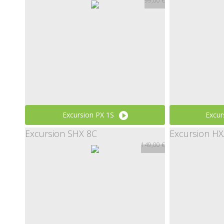
99,00 €
Excursion PX 1S
Excur
Excursion SHX 8C
Excursion HX
99,00 €
149,00 €