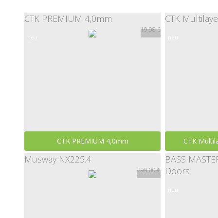
CTK PREMIUM 4,0mm
CTK Multila
19,98 €
neu
neu
CTK PREMIUM 4,0mm
CTK Multi
Musway NX225.4
BASS MASTERS
19,98 €
Doors
299,00 €
neu