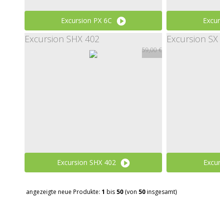
Excursion PX 6C
Excur
Excursion SHX 402
Excursion SX
299,00 €
59,00 €
Excursion SHX 402
Excur
59,00 €
angezeigte neue Produkte:
1
bis
50
(von
50
insgesamt)