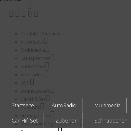
0
Produkt Übersicht
AutoRadio
Multimedia
Lautsprecher
Subwoofer
Verstärker
DSP
Soundsystem
Car-Hifi Set
Startseite
AutoRadio
Multimedia
Zubehör
Schnäppchen
Car-Hifi Set
Zubehör
Schnäppchen
Merchandising / Gutschein