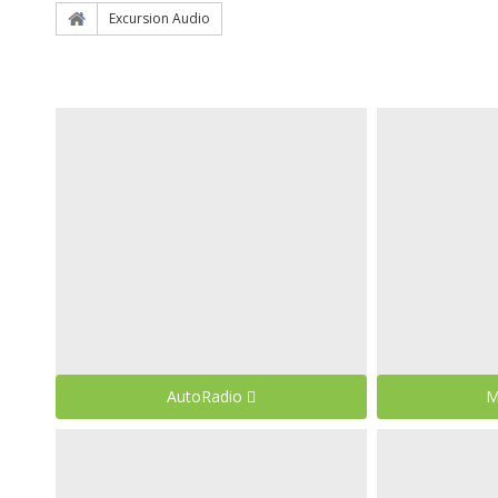
Excursion Audio
AutoRadio
M