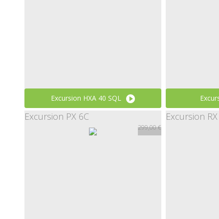
Excursion HXA 40 SQL
Excur
Excursion PX 6C
Excursion RX
229,00 €
299,00 €