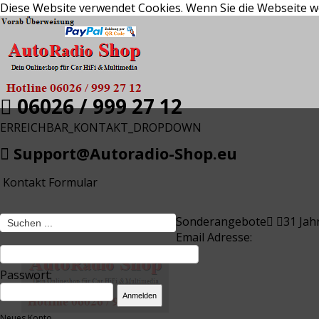
Diese Website verwendet Cookies. Wenn Sie die Webseite w
0
0,00 €
06026 / 999 27 12
ERREICHBAR_KONTAKT_DROPDOWN
Support@Autoradio-Shop.eu
Kontakt Formular
Sonderangebote
31 Jah
Email Adresse:
Passwort:
Neues Konto