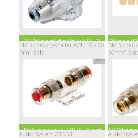
BM Sicherungshalter Mini ANL 10 - 20
Sicherung AGU
BM Sicherungshalter AGU 10 - 20
BM Sicherun
mm² Gold
50mm² Gol
mm²
14,98 €
19,98 €
BM Sicherungshalter AGU 10 - 20 mm²
BM Sicherungs
Audio System Z3DB3
Audio Syst