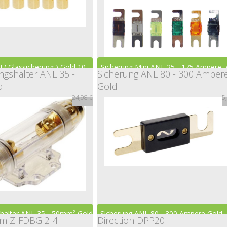
 ( Glassicherung ) Gold 10 -
Sicherung Mini ANL 25 - 175 Ampere
gshalter ANL 35 -
Sicherung ANL 80 - 300 Amper
d
Gold
80 Ampere
2,99 €
24,98 €
5
2,49 €
halter ANL 35 - 50mm² Gold
Sicherung ANL 80 - 300 Ampere Gold
em Z-FDBG 2-4
Direction DPP20