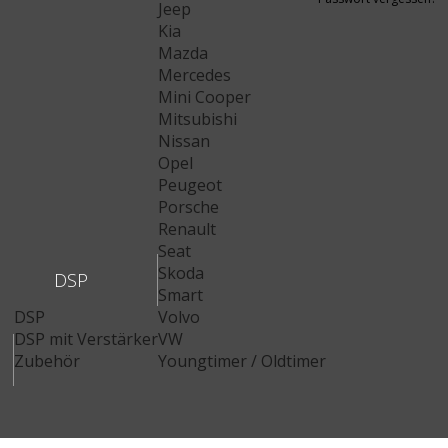
Jeep
Kia
Mazda
Mercedes
Mini Cooper
Mitsubishi
Nissan
Opel
Peugeot
Porsche
Renault
Seat
Skoda
DSP
Smart
DSP
Volvo
DSP mit Verstärker
VW
Zubehör
Youngtimer / Oldtimer