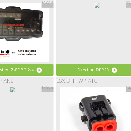
50,00 €
29
5,99 €
24,98 €
ystem Z-FDBG 2-4
Direction DPP20
P-ANL
ESX DFH-WP-ATC
50,00 €
29,90 €
17,90 €
13