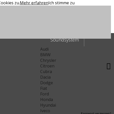
ookies zu.
Mehr erfahren
Ich stimme zu
Soundsystem
Audi
BMW
Chrysler
Citroen
Cubra
Dacia
Dodge
Fiat
Ford
Honda
Hyundai
Iveco
Passwort vergessen?