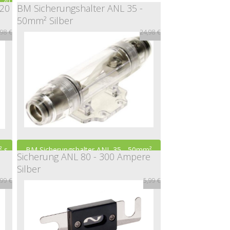
- 20
 20
BM Sicherungshalter ANL 35 -
29,00 €
50mm² Silber
,98 €
24,98 €
² s
BM Sicherungshalter ANL 35 - 50mm²
Sicherung ANL 80 - 300 Ampere
Silber
Silber
,99 €
5,99 €
24,98 €