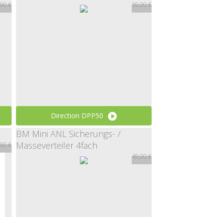
,90 €
39,90 €
Direction DPP50
BM Mini ANL Sicherungs- /
39,90 €
Masseverteiler 4fach
,90 €
49,00 €