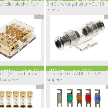
teilerblock 2-Fach AGU Gold
Sicherungs- und Verteilerblock von 50 
erteilerblock 4-Fach
BM Sicherungshalter AGU 10 -
mm² s
qmm
25,90 €
14
19,90 €
105,00 €
teilerblock 4-Fach AGU Gold
BM Sicherungshalter AGU 10 - 20 mm
GU ( Glassicherung )
Sicherung Mini ANL 25 - 175
80 Ampere
Ampere
2,49 €
2
25,90 €
14,98 €