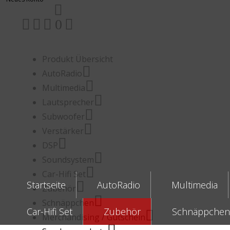
0
Produkt Übersicht
AutoRadio
Multimedia
Lautsprecher
Subwoofer
Verstärker
DSP
Soundsystem
Car-Hifi Set
Startseite
AutoRadio
Multimedia
Zubehör
Schnäppchen
Car-Hifi Set
Zubehör
Schnäppchen
Merchandising / Gutschein