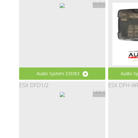
59,00 €
Gold
14,98 €
Audio System Z3DB3
Audio S
ESX DFD1/2
ESX DFH-W
59,00 €
14,90 €