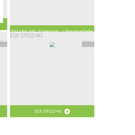
BM Mini ANL Sicherungs- / Masseverteiler
ESX DFD2/4G
,90 €
39,90 €
4fach
49,00 €
ESX DFD2/4G
39,90 €