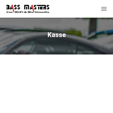
N
A
V
I
G
Kasse
A
T
I
O
N
U
M
S
C
H
A
L
T
E
N