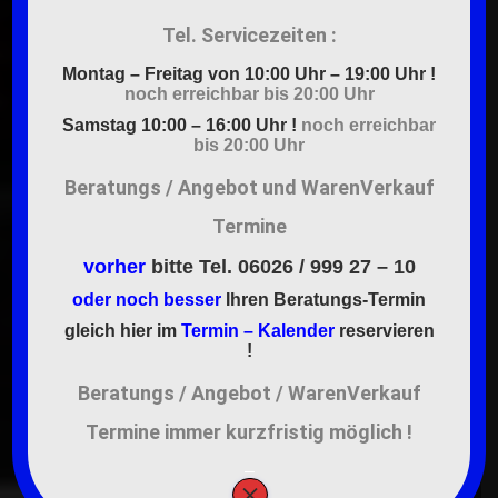
Tel. Servicezeiten :
Montag – Freitag von 10:00 Uhr – 19:00 Uhr !
BASS MASTERS
noch erreichbar bis 20:00 Uhr
Samstag 10:00 – 16:00 Uhr !
noch erreichbar
Car HiFi &
bis 20:00 Uhr
Beratungs / Angebot und WarenVerkauf
Multimedia
Termine
vorher
b
itte
Tel. 06026 / 999 27 – 10
oder
noch besser
Ihren Beratungs-Termin
gleich hier im
Termin – Kalender
reservieren
AUTORADIO SHOP
!
Beratungs / Angebot / WarenVerkauf
Termine immer kurzfristig möglich !
–
×