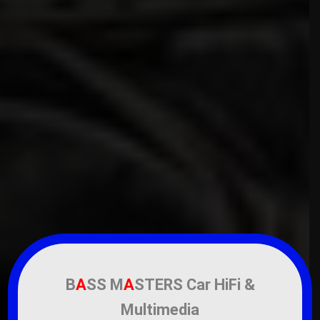
B
A
SS M
A
STERS Car HiFi &
Multimedia