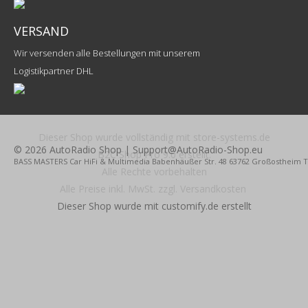
VERSAND
Wir versenden alle Bestellungen mit unserem
Logistikpartner DHL
Dieser Shop wurde vollständig mit store-systems.de
© 2026 AutoRadio Shop | Support@AutoRadio-Shop.eu
B2C Shop Pro 9.0 erstellt.
BASS MASTERS Car HiFi & Multimedia Babenhäußer Str. 48 63762 Großostheim Tel.
Alle Rechte vorbehalten
Alle Preise inkl. MwSt. zzgl. Versandkosten
Dieser Shop wurde mit customify.de erstellt