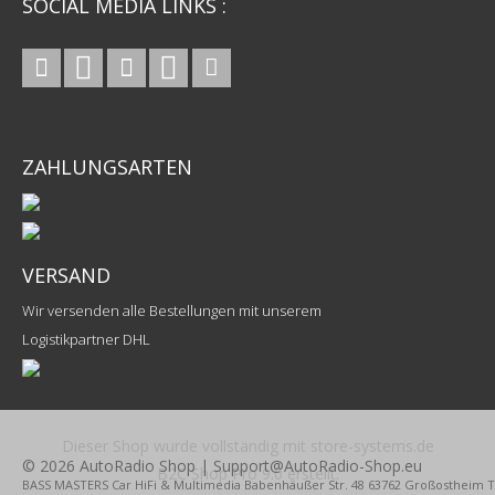
SOCIAL MEDIA LINKS :
ZAHLUNGSARTEN
VERSAND
Wir versenden alle Bestellungen mit unserem
Logistikpartner DHL
Dieser Shop wurde vollständig mit store-systems.de
© 2026 AutoRadio Shop | Support@AutoRadio-Shop.eu
B2C Shop Pro 9.0 erstellt.
BASS MASTERS Car HiFi & Multimedia Babenhäußer Str. 48 63762 Großostheim Tel.