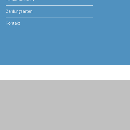
Zahlungsarten
Kontakt
© 2026 BASS MASTERS | info@BASS-MASTERS.de
Babenhäuser Str. 48, 63762 Großostheim | Tel. Servicezeiten : Montag bis F