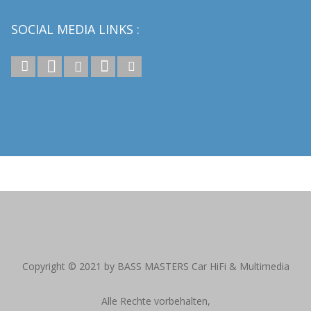
SOCIAL MEDIA LINKS :
reitag von 10:00 – 19:00 Uhr | Alle Preise inkl. gesetzl. Mehrwertsteuer zzgl
Copyright © 2021 by BASS MASTERS Car HiFi & Multimedia
Alle Rechte vorbehalten,