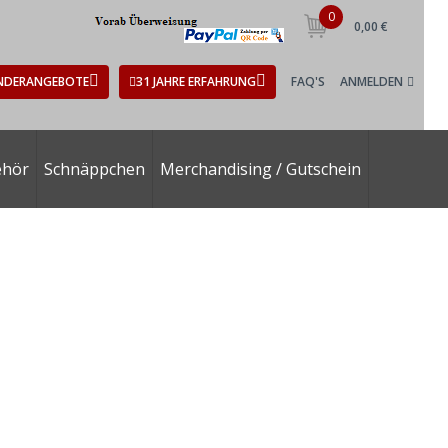
0
0,00 €
NDERANGEBOTE
31 JAHRE ERFAHRUNG
FAQ'S
ANMELDEN
ehör
Schnäppchen
Merchandising / Gutschein