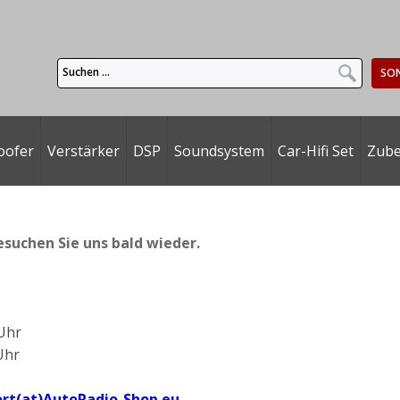
SO
oofer
Verstärker
DSP
Soundsystem
Car-Hifi Set
Zub
esuchen Sie uns bald wieder.
 Uhr
Uhr
rt(at)AutoRadio-Shop.eu